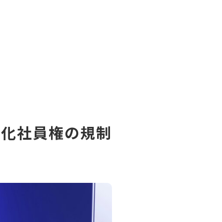
nks H
ン化社員権の規制