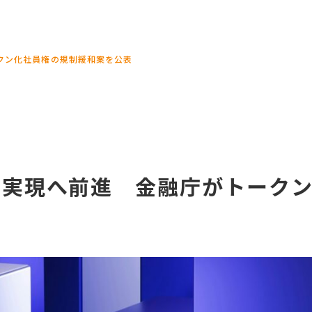
HR Li
クン化社員権の規制緩和案を公表
O実現へ前進 金融庁がトーク